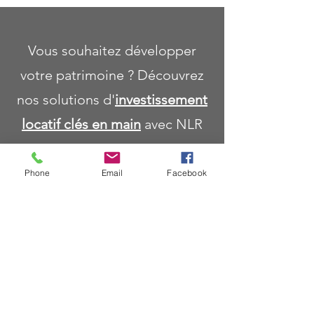
Vous souhaitez développer
votre patrimoine ? Découvrez
nos solutions d'
investissement
locatif clés en main
avec NLR
Concept.
Phone
Email
Facebook
NLR CONCEPT
03 62 02 33 90
989 rue de Lille 62400 Béthune